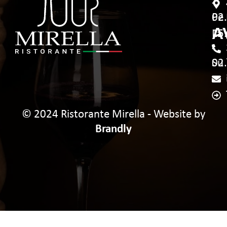
-
-
Pe
02
A
La
15
-
-
Su
02
© 2024 Ristorante Mirella - Website by
Brandly