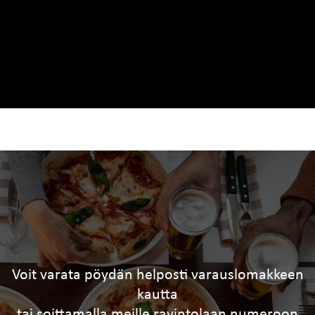
Voit varata pöydän helposti varauslomakkeen
kautta
tai soittamalla meille ravintolaan numeroon